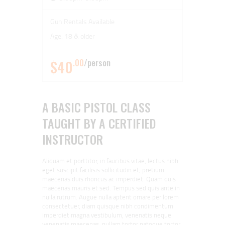
Gun Rentals Available
Age: 18 & older
$40
.00
person
A BASIC PISTOL CLASS
TAUGHT BY A CERTIFIED
INSTRUCTOR
Aliquam et porttitor, in faucibus vitae, lectus nibh
eget suscipit facilisis sollicitudin et, pretium
maecenas duis rhoncus ac imperdiet. Quam quis
maecenas mauris et sed. Tempus sed quis ante in
nulla rutrum. Augue nulla aptent ornare per lorem
consectetuer, diam quisque nibh condimentum
imperdiet magna vestibulum, venenatis neque
venenatis maecenas, nullam tortor natoque tortor,