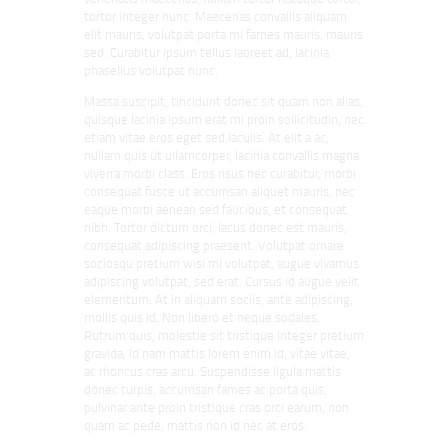
tortor integer nunc. Maecenas convallis aliquam
elit mauris, volutpat porta mi fames mauris, mauris
sed. Curabitur ipsum tellus laoreet ad, lacinia
phasellus volutpat nunc.
Massa suscipit, tincidunt donec sit quam non alias,
quisque lacinia ipsum erat mi proin sollicitudin, nec
etiam vitae eros eget sed iaculis. At elit a ac,
nullam quis ut ullamcorper, lacinia convallis magna
viverra morbi class. Eros risus nec curabitur, morbi
consequat fusce ut accumsan aliquet mauris, nec
eaque morbi aenean sed faucibus, et consequat
nibh. Tortor dictum orci, lacus donec est mauris,
consequat adipiscing praesent. Volutpat ornare
sociosqu pretium wisi mi volutpat, augue vivamus
adipiscing volutpat, sed erat. Cursus id augue velit
elementum. At in aliquam sociis, ante adipiscing,
mollis quis id. Non libero et neque sodales.
Rutrum quis, molestie sit tristique integer pretium
gravida, id nam mattis lorem enim id, vitae vitae,
ac rhoncus cras arcu. Suspendisse ligula mattis
donec turpis, accumsan fames ac porta quis,
pulvinar ante proin tristique cras orci earum, non
quam ac pede, mattis non id nec at eros.