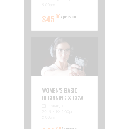
9.00pm
$45
.00
person
WOMEN’S BASIC
BEGINNING & CCW
January 1,
2019
5.00pm-
9.00pm
.00
person