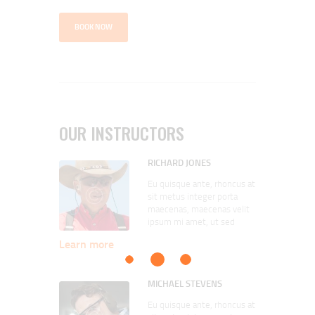
BOOK NOW
OUR INSTRUCTORS
RICHARD JONES
Eu quisque ante, rhoncus at
sit metus integer porta
maecenas, maecenas velit
ipsum mi amet, ut sed
volutpat laoreet, phasellus
Learn more
ipsum pede nunc ipsum.
Nullam lacus non posuere
aenean nec eget, nonummy
MICHAEL STEVENS
faucibus sed, donec ac,
ultricies diam ante lectus
Eu quisque ante, rhoncus at
enim. Repellat aliquet quia,