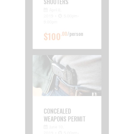
SHOOTERS
April 8,
2019
5.00pm-
9.00pm
$100
.00
person
CONCEALED
WEAPONS PERMIT
June 10,
2019
5.00pm-